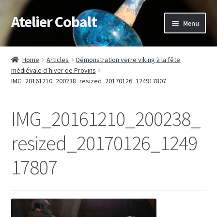
Atelier Cobalt
Skip
Skip
Menu
to
to
navigation
content
Expand
Démonstrations / médiation
child
Home
Articles
Démonstration verre viking à la fête
menu
Expand
médiévale d’hiver de Provins
Muséographie
IMG_20161210_200238_resized_20170126_124917807
child
menu
Stages
IMG_20161210_200238_
Expand
Articles/photos
child
resized_20170126_1249
menu
Boutique/Shop
17807