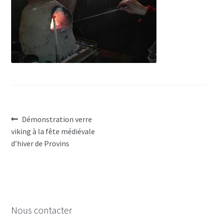
Post
Previous
Démonstration verre
post:
viking à la fête médiévale
navigation
d’hiver de Provins
Nous contacter