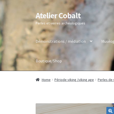
Atelier Cobalt
Skip
Skip
to
to
Perles et verres archéologiques
navigation
content
Démonstrations / médiation
Muséog
Boutique/Shop
Home
Période viking /viking age
Perles de 