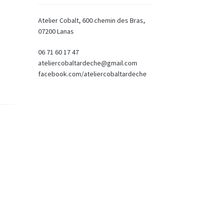
Atelier Cobalt, 600 chemin des Bras,
07200 Lanas
06 71 60 17 47
ateliercobaltardeche@gmail.com
facebook.com/ateliercobaltardeche