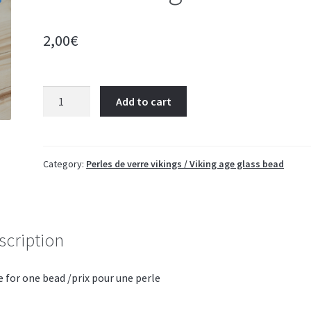
2,00
€
Birka
Add to cart
009
-
grave
946
Category:
Perles de verre vikings / Viking age glass bead
quantity
scription
e for one bead /prix pour une perle