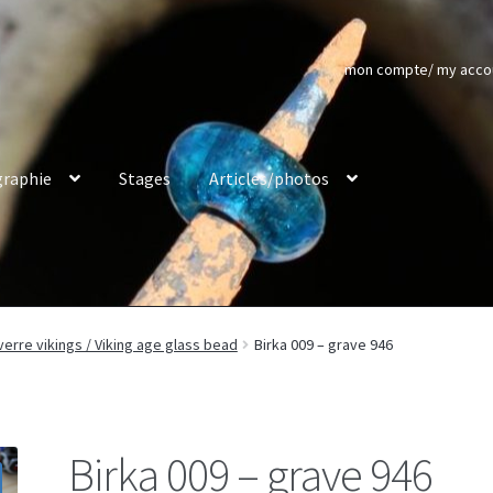
mon compte/ my acco
raphie
Stages
Articles/photos
verre vikings / Viking age glass bead
Birka 009 – grave 946
Birka 009 – grave 946