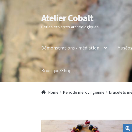
Atelier Cobalt
Skip
Skip
to
to
Perles et verres archéologiques
navigation
content
Démonstrations / médiation
Muséog
Boutique/Shop
Home
Période mérovingienne
bracelets mé