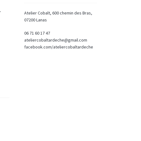
–
Atelier Cobalt, 600 chemin des Bras,
07200 Lanas
06 71 60 17 47
ateliercobaltardeche@gmail.com
facebook.com/ateliercobaltardeche