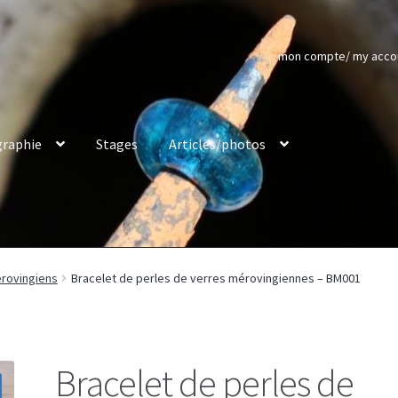
mon compte/ my acco
raphie
Stages
Articles/photos
rovingiens
Bracelet de perles de verres mérovingiennes – BM001
Bracelet de perles de