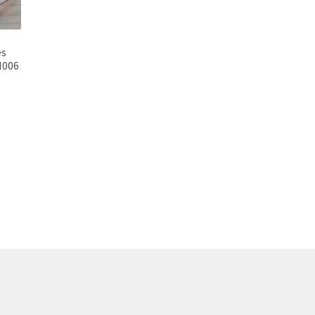
es
M006