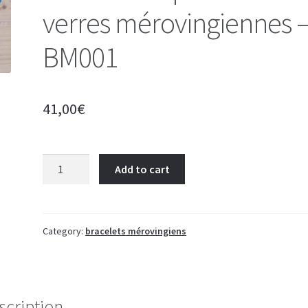
verres mérovingiennes 
BM001
41,00
€
Bracelet
Add to cart
de
perles
de
verres
Category:
bracelets mérovingiens
mérovingiennes
-
BM001
quantity
scription