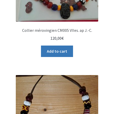
Collier mérovingien CM005 VIIes. ap J.-C.
120,00
€
Add to cart