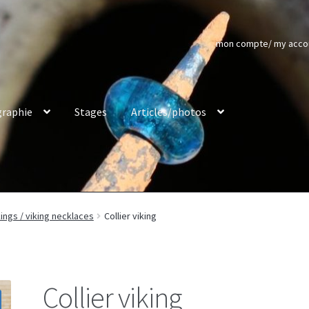
mon compte/ my acco
raphie
Stages
Articles/photos
kings / viking necklaces
Collier viking
Collier viking