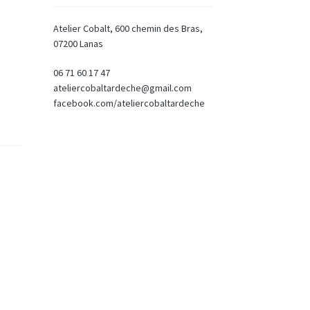
Atelier Cobalt, 600 chemin des Bras,
07200 Lanas
06 71 60 17 47
ateliercobaltardeche@gmail.com
facebook.com/ateliercobaltardeche