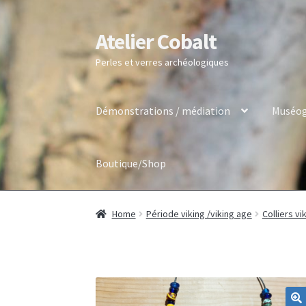
Atelier Cobalt
Skip
Skip
to
to
Perles et verres archéologiques
navigation
content
Démonstrations / médiation
Muséog
Boutique/Shop
Home
Période viking /viking age
Colliers vi