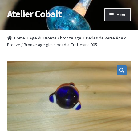
Atelier Cobalt
Skip
Skip
Menu
to
to
navigation
content
Expand
Démonstrations / médiation
child
Home
Âge du Bronze / bronze age
Perles de verre Âge du
menu
Expand
Bronze / Bronze age glass bead
Frattesina 005
Muséographie
child
menu
Stages
Expand
Articles/photos
child
menu
Boutique/Shop