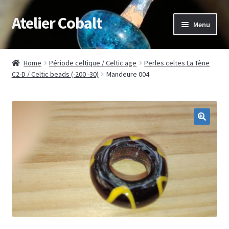
Atelier Cobalt
Skip
Skip
Menu
to
to
navigation
content
Expand
Démonstrations / médiation
child
Home
Période celtique / Celtic age
Perles celtes La Tène
menu
Expand
C2-D / Celtic beads (-200 -30)
Mandeure 004
Muséographie
child
menu
Stages
Expand
Articles/photos
child
menu
Boutique/Shop