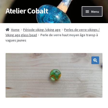
Atelier Cobalt
Skip
Skip
Menu
to
to
navigation
content
Expand
Démonstrations / médiation
child
Home
Période viking /viking age
Perles de verre vikings /
menu
Expand
Viking age glass bead
Perle de verre haut moyen âge transp à
Muséographie
vagues jaunes
child
menu
Stages
Expand
Articles/photos
child
menu
Boutique/Shop