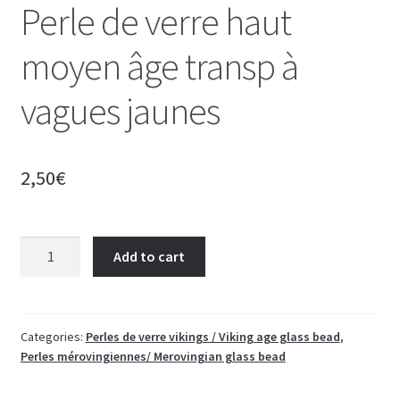
Perle de verre haut
moyen âge transp à
vagues jaunes
2,50
€
Perle
Add to cart
de
verre
haut
moyen
Categories:
Perles de verre vikings / Viking age glass bead
,
Perles mérovingiennes/ Merovingian glass bead
âge
transp