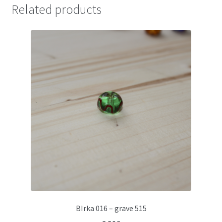
à
Related products
vagues
jaunes
quantity
BIrka 016 – grave 515